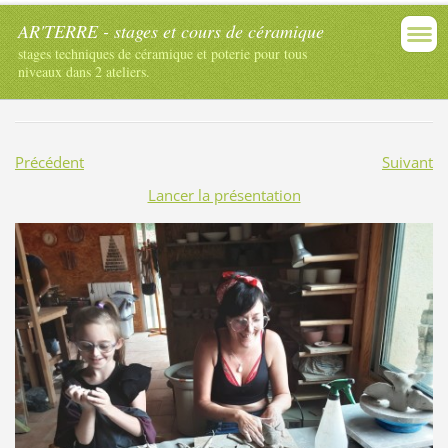
AR'TERRE - stages et cours de céramique
stages techniques de céramique et poterie pour tous
niveaux dans 2 ateliers.
Précédent
Suivant
Lancer la présentation