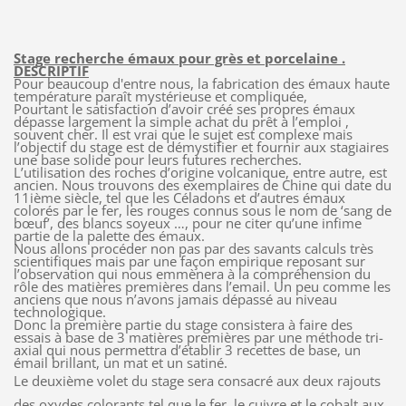
Stage recherche émaux pour grès et porcelaine .
DESCRIPTIF
Pour beaucoup d'entre nous, la fabrication des émaux haute
température paraît mystérieuse et compliquée,
Pourtant le satisfaction d’avoir créé ses propres émaux
dépasse largement la simple achat du prêt à l’emploi ,
souvent cher. Il est vrai que le sujet est complexe mais
l’objectif du stage est de démystifier et fournir aux stagiaires
une base solide pour leurs futures recherches.
L’utilisation des roches d’origine volcanique, entre autre, est
ancien. Nous trouvons des exemplaires de Chine qui date du
11ième siècle, tel que les Céladons et d’autres émaux
colorés par le fer, les rouges connus sous le nom de ‘sang de
bœuf’, des blancs soyeux …, pour ne citer qu’une infime
partie de la palette des émaux.
Nous allons procéder non pas par des savants calculs très
scientifiques mais par une façon empirique reposant sur
l’observation qui nous emmènera à la compréhension du
rôle des matières premières dans l’email. Un peu comme les
anciens que nous n’avons jamais dépassé au niveau
technologique.
Donc la première partie du stage consistera à faire des
essais à base de 3 matières premières par une méthode tri-
axial qui nous permettra d’établir 3 recettes de base, un
émail brillant, un mat et un satiné.
Le deuxième volet du stage sera consacré aux deux rajouts
des oxydes colorants tel que le fer, le cuivre et le cobalt aux