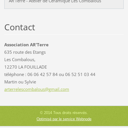
AR'Terre - Atelier de Céramique Les Combalous
Contact
Association AR'Terre
635 route des Etangs
Les Combalous,
12270 LA FOUILLADE
téléphone : 06 06 42 57 84 ou 06 52 51 03 44
Martin ou Sylvie
arterrel
escombal
ous@gmai
l.com
© 2014 Tous droits réservés.
Optimisé par le service Webnode