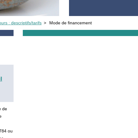
urs : descriptifs/tarifs
>
Mode de financement
l
e de
e
5784 ou