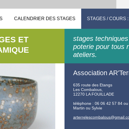
S
CALENDRIER DES STAGES
STAGES / COURS :
stages techniques
AGES ET
poterie pour tous 
AMIQUE
ateliers.
Association AR'Ter
635 route des Etangs
Les Combalous,
12270 LA FOUILLADE
téléphone : 06 06 42 57 84 ou
Martin ou Sylvie
arterrel
escombal
ous@gmai
l.