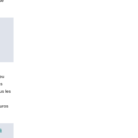
se
ieu
es
us les
 euros
s