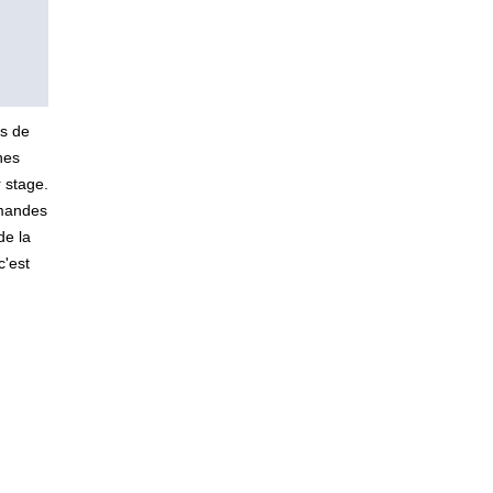
ns de
nes
 stage.
emandes
de la
c'est