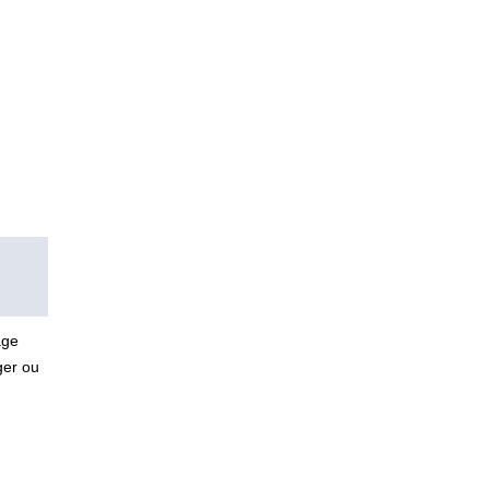
age
ger ou