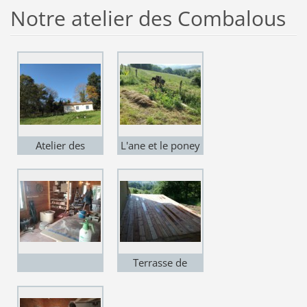
Notre atelier des Combalous
Atelier des
L'ane et le poney
Combalous
surveillent
l'évolution du
potager ....
Terrasse de
l'atelier des
Combalous