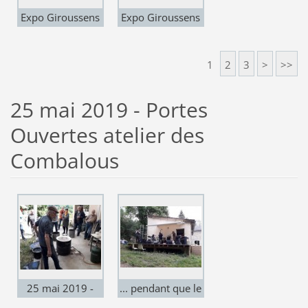
Expo Giroussens
Expo Giroussens
"Carte Blanche à
"Carte Blanche à
Martin
Martin
1
2
3
>
>>
Barnsdale"
Barnsdale"
25 mai 2019 - Portes
Ouvertes atelier des
Combalous
25 mai 2019 -
... pendant que le
ouverture de
glick s'amuse ...