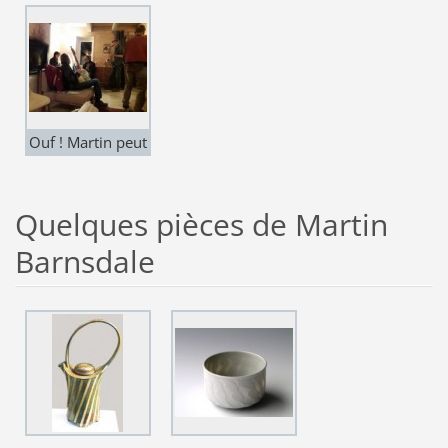
l'atelier AR'Terre
des Combalous -
Martin est très
occupé !
Ouf ! Martin peut
enfin se détendre
...
Quelques pièces de Martin
Barnsdale