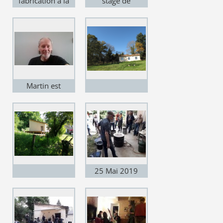
fabrication à la
stage de
plaque
recherche d'émail
Martin est
content de ses
stagiaires !
25 Mai 2019
Portes ouvertes -
atelier Raku -
Martin est très
occupé !