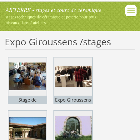
AR'TERRE - stages et cours de céramique
stages techniques de céramique et poterie pour tous
niveaux dans 2 ateliers.
Expo Giroussens /stages
Stage de
Expo Giroussens
tournage à
"Carte Blanche à
Giroussens - Oct
Martin
2019
Barnsdale"