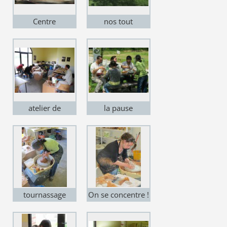
Centre
nos tout
Céramique de
premiers
Giroussens
stagiaires
atelier de
la pause
Giroussens
conviviale
tournassage
On se concentre !