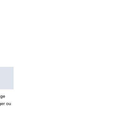
age
ger ou