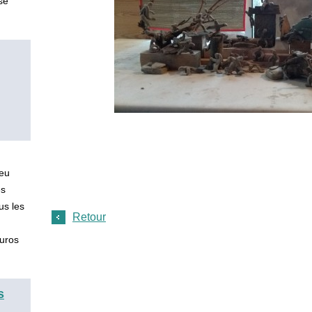
se
ieu
es
us les
Retour
 euros
s