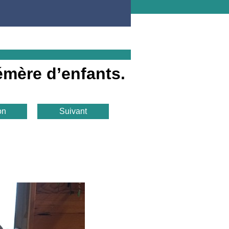
émère d’enfants.
on
Suivant