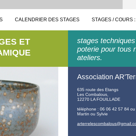
S
CALENDRIER DES STAGES
STAGES / COURS :
stages techniques
AGES ET
poterie pour tous 
AMIQUE
ateliers.
Association AR'Ter
635 route des Etangs
Les Combalous,
12270 LA FOUILLADE
téléphone : 06 06 42 57 84 ou
Martin ou Sylvie
arterrel
escombal
ous@gmai
l.