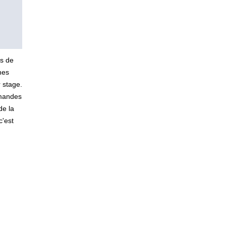
ns de
nes
 stage.
emandes
de la
c'est