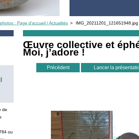
photos : Page d'accueil / Actualités
>
IMG_20211201_121651948.jpg
Œuvre collective et éph
Moi, j’adore !
Précédent
Lancer la présentati
l
e de
e
5784 ou