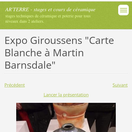
AR'TERRE - stages et cours de céramique
stages techniques de céramique et poterie pour tous
niveaux dans 2 ateliers.
Expo Giroussens "Carte
Blanche à Martin
Barnsdale"
Précédent
Suivant
Lancer la présentation