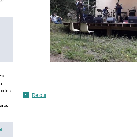
se
ieu
es
us les
Retour
 euros
s