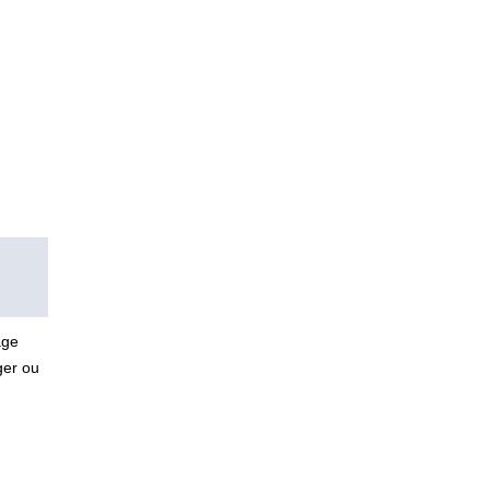
age
ger ou