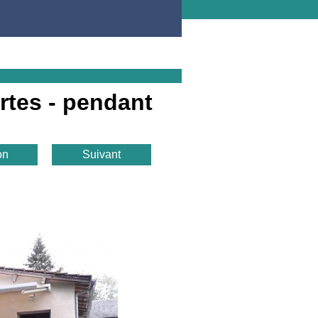
rtes - pendant
on
Suivant