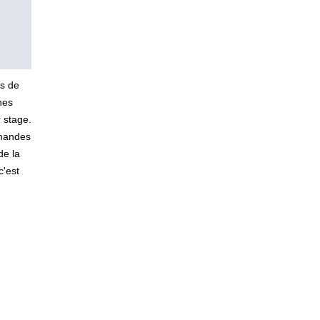
ns de
nes
 stage.
emandes
de la
c'est