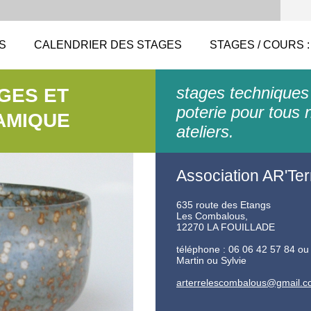
S
CALENDRIER DES STAGES
STAGES / COURS :
stages techniques
AGES ET
poterie pour tous 
AMIQUE
ateliers.
Association AR'Ter
635 route des Etangs
Les Combalous,
12270 LA FOUILLADE
téléphone : 06 06 42 57 84 ou
Martin ou Sylvie
arterrel
escombal
ous@gmai
l.