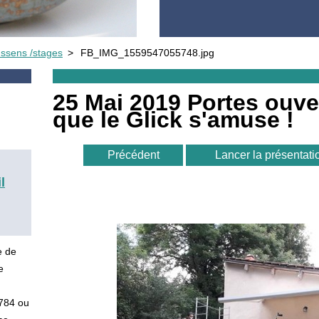
ssens /stages
>
FB_IMG_1559547055748.jpg
25 Mai 2019 Portes ouve
que le Glick s'amuse !
Précédent
Lancer la présentati
l
e de
e
5784 ou