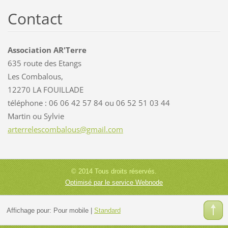
Contact
Association AR'Terre
635 route des Etangs
Les Combalous,
12270 LA FOUILLADE
téléphone : 06 06 42 57 84 ou 06 52 51 03 44
Martin ou Sylvie
arterrel
escombal
ous@gmai
l.com
© 2014 Tous droits réservés.
Optimisé par le service Webnode
Affichage pour:
Pour mobile
|
Standard