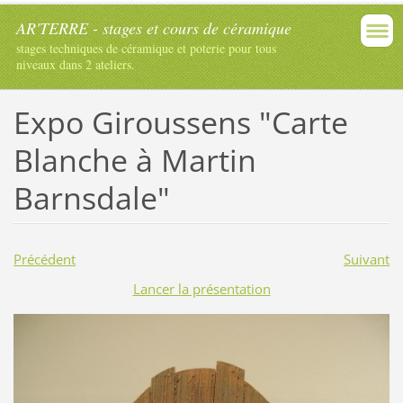
AR'TERRE - stages et cours de céramique
stages techniques de céramique et poterie pour tous
niveaux dans 2 ateliers.
Expo Giroussens "Carte
Blanche à Martin
Barnsdale"
Précédent
Suivant
Lancer la présentation