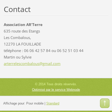
Contact
Association AR'Terre
635 route des Etangs
Les Combalous,
12270 LA FOUILLADE
téléphone : 06 06 42 57 84 ou 06 52 51 03 44
Martin ou Sylvie
arterrel
escombal
ous@gmai
l.com
© 2014 Tous droits réservés.
Optimisé par le service Webnode
Affichage pour:
Pour mobile
|
Standard