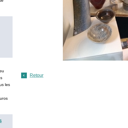
se
ieu
Retour
es
us les
 euros
s