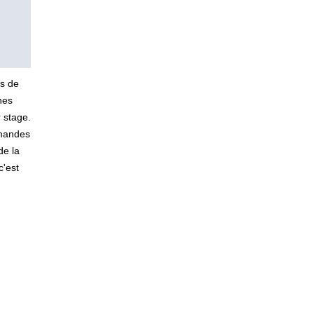
ns de
nes
 stage.
emandes
de la
c'est