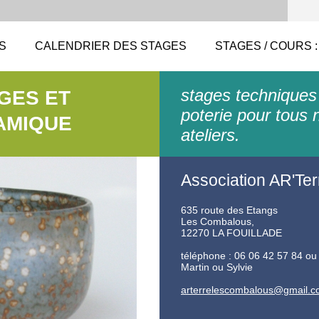
S
CALENDRIER DES STAGES
STAGES / COURS :
stages techniques
AGES ET
poterie pour tous 
AMIQUE
ateliers.
Association AR'Ter
635 route des Etangs
Les Combalous,
12270 LA FOUILLADE
téléphone : 06 06 42 57 84 ou
Martin ou Sylvie
arterrel
escombal
ous@gmai
l.