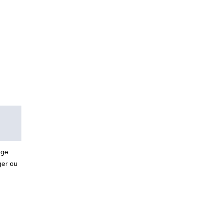
age
ger ou