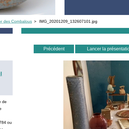
ier des Combalous
>
IMG_20201209_132607101.jpg
Précédent
Lancer la présentati
l
e de
e
5784 ou