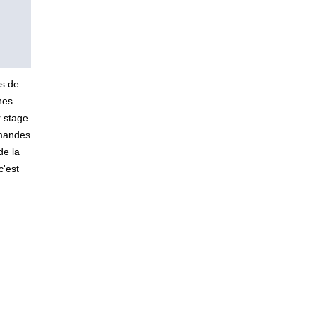
ns de
nes
 stage.
emandes
de la
c'est