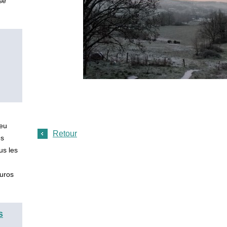
se
ieu
Retour
es
us les
 euros
s