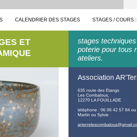
S
CALENDRIER DES STAGES
STAGES / COURS :
stages techniques
AGES ET
poterie pour tous 
AMIQUE
ateliers.
Association AR'Ter
635 route des Etangs
Les Combalous,
12270 LA FOUILLADE
téléphone : 06 06 42 57 84 ou
Martin ou Sylvie
arterrel
escombal
ous@gmai
l.