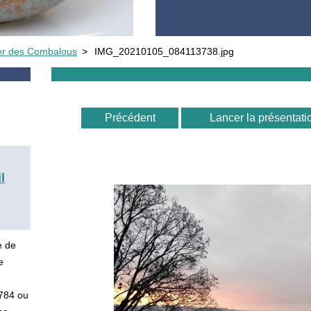
ier des Combalous
>
IMG_20210105_084113738.jpg
Précédent
Lancer la présentati
l
e de
e
5784 ou