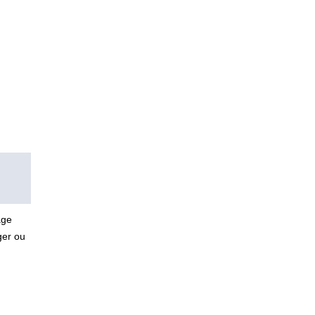
age
ger ou