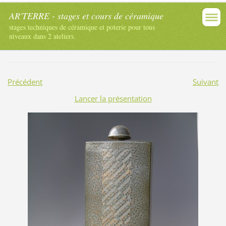
AR'TERRE - stages et cours de céramique
stages techniques de céramique et poterie pour tous
niveaux dans 2 ateliers.
Précédent
Suivant
Lancer la présentation