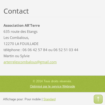
Contact
Association AR'Terre
635 route des Etangs
Les Combalous,
12270 LA FOUILLADE
téléphone : 06 06 42 57 84 ou 06 52 51 03 44
Martin ou Sylvie
arterrel
escombal
ous@gmai
l.com
© 2014 Tous droits réservés.
Optimisé par le service Webnode
Affichage pour:
Pour mobile
|
Standard