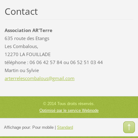
Contact
Association AR'Terre
635 route des Etangs
Les Combalous,
12270 LA FOUILLADE
téléphone : 06 06 42 57 84 ou 06 52 51 03 44
Martin ou Sylvie
arterrel
escombal
ous@gmai
l.com
© 2014 Tous droits réservés.
Optimisé par le service Webnode
Affichage pour:
Pour mobile
|
Standard