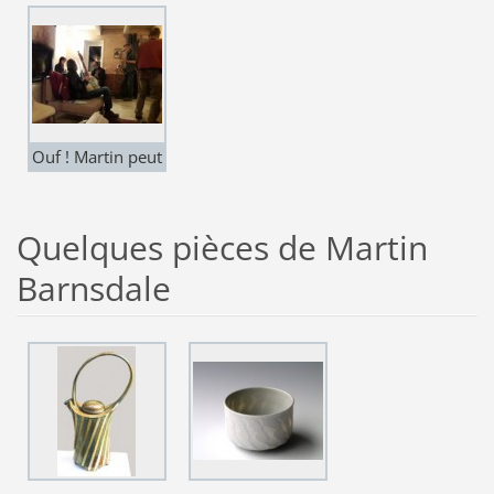
l'atelier AR'Terre
des Combalous -
Martin est très
occupé !
Ouf ! Martin peut
enfin se détendre
...
Quelques pièces de Martin
Barnsdale