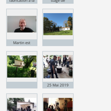
fabrication à la
stage de
plaque
recherche d'émail
Martin est
content de ses
stagiaires !
25 Mai 2019
Portes ouvertes -
atelier Raku -
Martin est très
occupé !