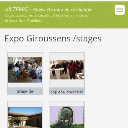
AR'TERRE - stages et cours de céramique
stages techniques de céramique et poterie pour tous
niveaux dans 2 ateliers.
Expo Giroussens /stages
Stage de
Expo Giroussens
tournage à
"Carte Blanche à
Giroussens - Oct
Martin
2019
Barnsdale"