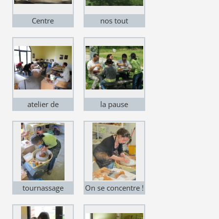
Centre
nos tout
Céramique de
premiers
Giroussens
stagiaires
atelier de
la pause
Giroussens
conviviale
tournassage
On se concentre !