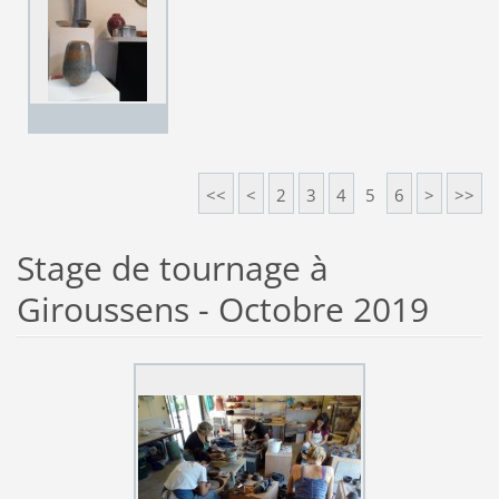
<<
<
2
3
4
5
6
>
>>
Stage de tournage à
Giroussens - Octobre 2019