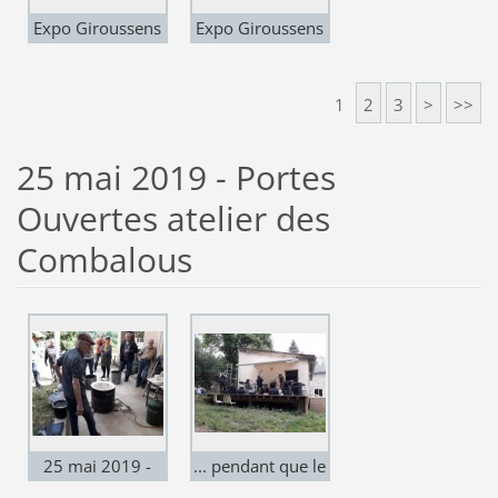
Expo Giroussens
Expo Giroussens
"Carte Blanche à
"Carte Blanche à
Martin
Martin
1
2
3
>
>>
Barnsdale"
Barnsdale"
25 mai 2019 - Portes
Ouvertes atelier des
Combalous
25 mai 2019 -
... pendant que le
ouverture de
glick s'amuse ...